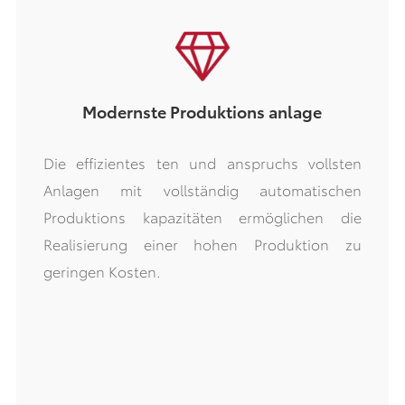
Volle Rück verfolgbar keit und 100%
Prozess qualitäts kontrolle
Durch die Integration von MES und SAP, einem
umfassenden Produktions managements
ystem, das es ermöglicht, die Aufzeichnungen
in Qualität und Zeit jedes Prozesses zu
verfolgen. SCADA, ein System, das speziell zur
Überwachung des Betriebs jeder Maschine
verwendet wird, und ein Alarm wird ausgelöst,
sobald die Maschine eine abnormale Situation
hat. Darüber hinaus gewähr leistet die