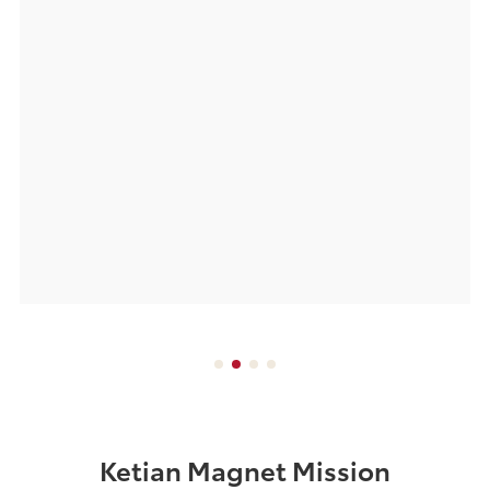
Verwendung des OA-Systems eine effektive
und effiziente interne Kommunikation. All
diese Systeme ermöglichen es uns, die
schlanke Produktion, intelligente Fertigung zu
implemen tieren und unsere Produkt qualität
und unseren Service für Kunden weiter zu
verbessern.
Ketian Magnet Mission