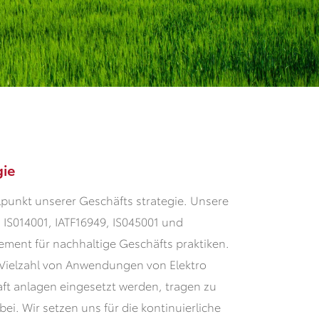
gie
elpunkt unserer Geschäfts strategie. Unsere
, IS014001, IATF16949, IS045001 und
ment für nachhaltige Geschäfts praktiken.
r Vielzahl von Anwendungen von Elektro
aft anlagen eingesetzt werden, tragen zu
ei. Wir setzen uns für die kontinuierliche