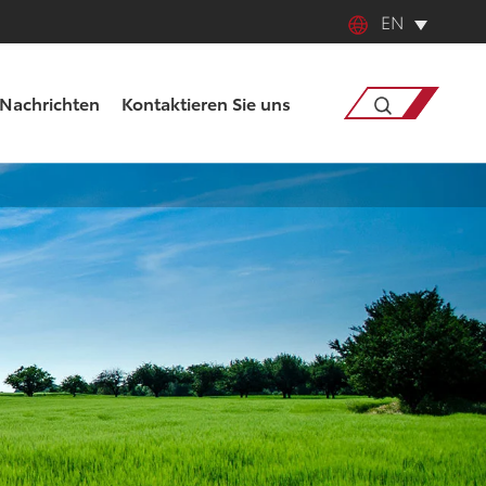
EN
English
Nachrichten
Kontaktieren Sie uns
中文
日本語
Suche
한국어
français
Deutsch
Español