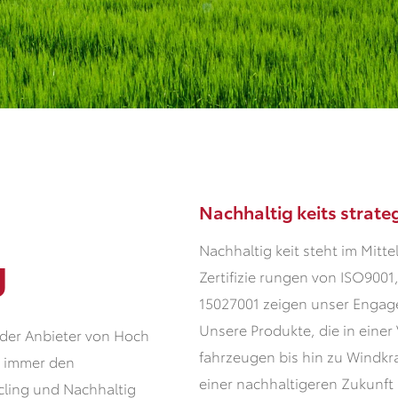
Nachhaltig keits strate
Nachhaltig keit steht im Mitt
g
Zertifizie rungen von ISO9001
15027001 zeigen unser Engage
Unsere Produkte, die in eine
nder Anbieter von Hoch
fahrzeugen bis hin zu Windkr
h immer den
einer nachhaltigeren Zukunft b
cling und Nachhaltig