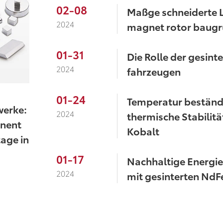
02-08
Maßge schneiderte 
2024
magnet rotor baugr
01-31
Die Rolle der gesin
2024
fahrzeugen
01-24
Temperatur beständi
werke:
2024
thermische Stabilit
anent
Kobalt
age in
01-17
Nachhaltige Energi
2024
mit gesinterten Nd