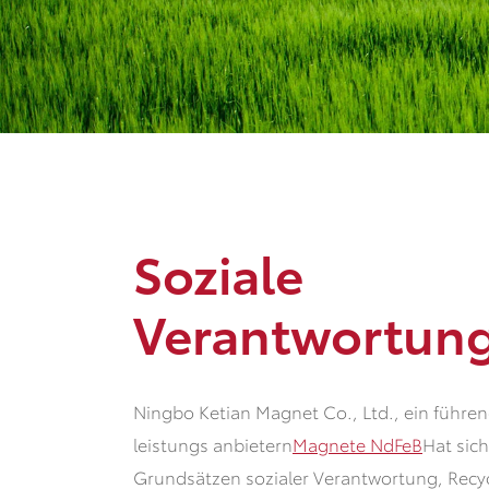
Soziale
Verantwortun
Ningbo Ketian Magnet Co., Ltd., ein führe
leistungs anbietern
Magnete NdFeB
Hat sic
Grundsätzen sozialer Verantwortung, Recy