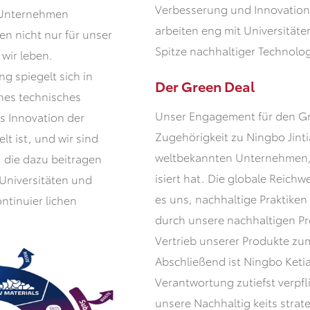
Verbesserung und Innovation 
h-Unternehmen
arbeiten eng mit Universität
en nicht nur für unser
Spitze nachhaltiger Technolog
 wir leben.
g spiegelt sich in
Der Green Deal
hes technisches
Unser Engagement für den Gre
s Innovation der
Zugehörigkeit zu Ningbo Jint
lt ist, und wir sind
weltbekannten Unternehmen, d
 die dazu beitragen
isiert hat. Die globale Reic
Universitäten und
es uns, nachhaltige Praktiken 
ntinuier lichen
durch unsere nachhaltigen Pr
Vertrieb unserer Produkte zu
Abschließend ist Ningbo Ketia
Verantwortung zutiefst verpfl
unsere Nachhaltig keits stra