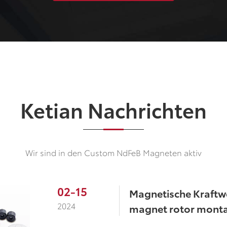
Ketian Nachrichten
Wir sind in den Custom NdFeB Magneten aktiv
02-15
Magnetische Kraftwe
2024
magnet rotor monta