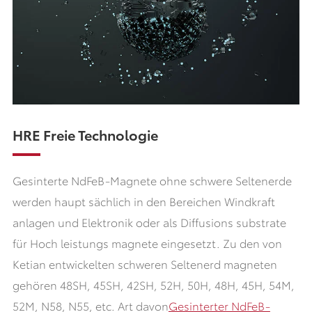
HRE Freie Technologie
Gesinterte NdFeB-Magnete ohne schwere Seltenerde
werden haupt sächlich in den Bereichen Windkraft
anlagen und Elektronik oder als Diffusions substrate
für Hoch leistungs magnete eingesetzt. Zu den von
Ketian entwickelten schweren Seltenerd magneten
gehören 48SH, 45SH, 42SH, 52H, 50H, 48H, 45H, 54M,
52M, N58, N55, etc. Art davon
Gesinterter NdFeB-