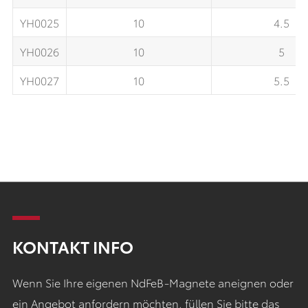
YH0025
10
4.5
YH0026
10
5
YH0027
10
5.5
KONTAKT INFO
Wenn Sie Ihre eigenen NdFeB-Magnete aneignen oder
ein Angebot anfordern möchten, füllen Sie bitte das