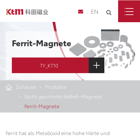
EN
Ferrit-Magnete
TY_KT10
Zuhause
Produkte
Nicht gesinterte NdFeB-Magnete
Ferrit-Magnete
Ferrit hat als Metalloxid eine hohe Härte und