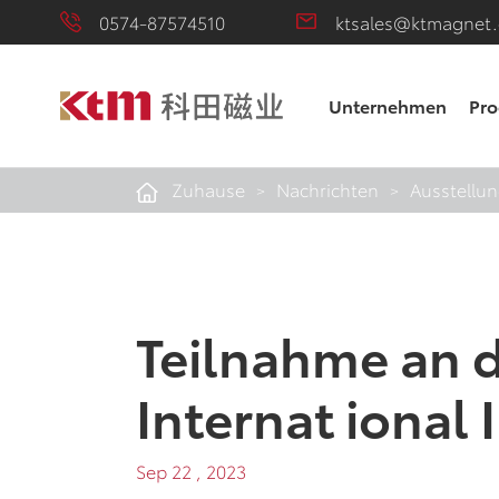
0574-87574510
ktsales@ktmagnet
Unternehmen
Pro
Zuhause
Nachrichten
Ausstellu
Teilnahme an d
Internat ional 
Sep 22 , 2023