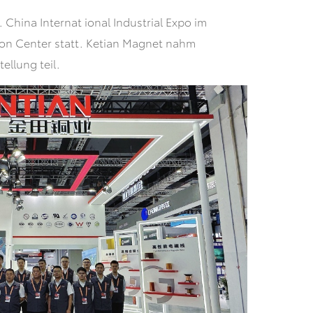
 China Internat ional Industrial Expo im
ion Center statt. Ketian Magnet nahm
llung teil.