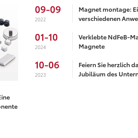
09-09
Magnet montage: Ei
verschiedenen Anw
2022
01-10
Verklebte NdFeB-Ma
Magnete
2024
10-06
Feiern Sie herzlich d
Jubiläum des Unter
2023
ine
onente