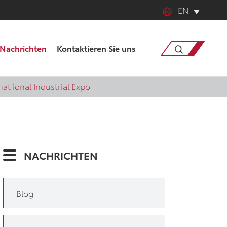
EN
English
Nachrichten
Kontaktieren Sie uns
中文
日本語
Suche
at ional Industrial Expo
한국어
français
NACHRICHTEN
Deutsch
Español
Blog